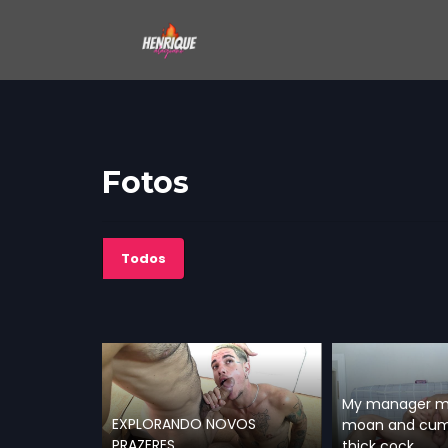
Fotos
Todos
My manager 
EXPLORANDO NOVOS
moan and cum 
PRAZERES
thick cock